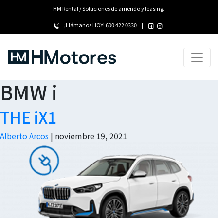
HM Rental / Soluciones de arriendo y leasing.
¡Llámanos HOY!
600 422 0330
|
BMW i
THE iX1
Alberto Arcos
|
noviembre 19, 2021