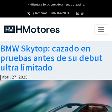
HM Rental / Soluciones de arriendo y leasing.
¡Llámanos HOY!
600 422 0330
|
BMW Skytop: cazado en
pruebas antes de su debut
ultra limitado
|
abril 27, 2025