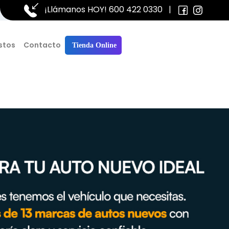
¡Llámanos HOY!
600 422 0330
|
stos
Contacto
Tienda Online