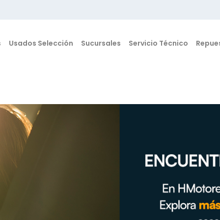
s
Usados Selección
Sucursales
Servicio Técnico
Repue