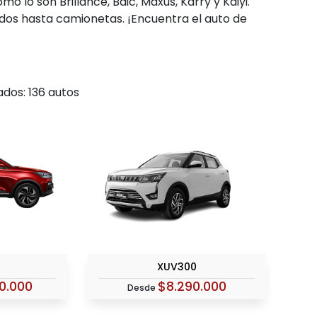
lo son Brillance, Baic, Maxus, Karry y Kaiyi.
dos hasta camionetas. ¡Encuentra el auto de
ados:
136 autos
XUV300
0.000
$8.290.000
Desde