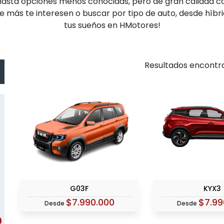
sta opciones menos conocidas, pero de gran calidad como 
 más te interesen o buscar por tipo de auto, desde híbri
tus sueños en HMotores!
Resultados encontr
G03F
KYX3
$7.990.000
$7.99
Desde
Desde