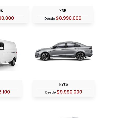
US
X35
90.000
$8.990.000
Desde
KYE5
8.100
$9.990.000
Desde