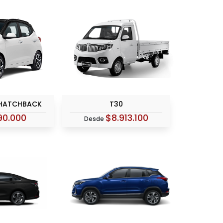
 HATCHBACK
T30
90.000
$8.913.100
Desde