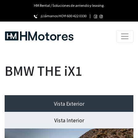
HM Rental / Soluciones de arriendo y leasing.
¡Llámanos HOY!
600 422 0330
|
BMW THE iX1
Vista Exterior
Vista Interior