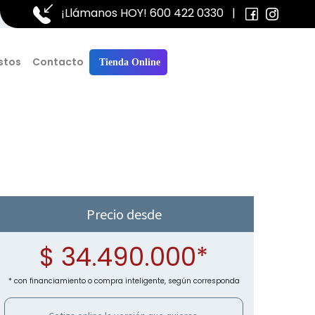
¡Llámanos HOY!
600 422 0330
|
stos
Contacto
Tienda Online
Precio desde
$ 34.490.000*
* con financiamiento o compra inteligente, según corresponda