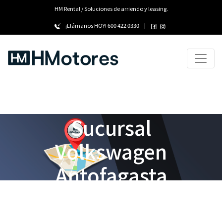
HM Rental / Soluciones de arriendo y leasing.
¡Llámanos HOY!
600 422 0330
|
Sucursal
Volkswagen
Antofagasta