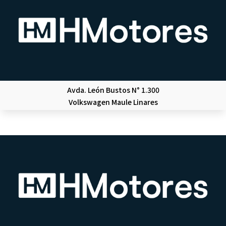
Avda. León Bustos N° 1.300
Volkswagen Maule Linares