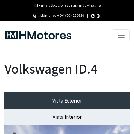
HM Rental / Soluciones de arriendo y leasing.
¡Llámanos HOY!
600 422 0330
|
Volkswagen ID.4
Vista Exterior
Vista Interior