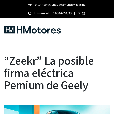
HM Rental / Soluciones de arriendo y leasing.
¡Llámanos HOY!
600 422 0330
|
“Zeekr” La posible
firma eléctrica
Pemium de Geely