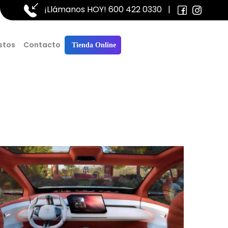
¡Llámanos HOY!
600 422 0330
|
stos
Contacto
Tienda Online