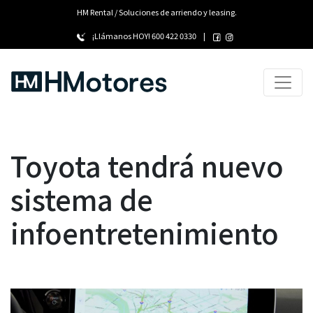
HM Rental / Soluciones de arriendo y leasing.
¡Llámanos HOY!
600 422 0330
|
Toyota tendrá nuevo
sistema de
infoentretenimiento