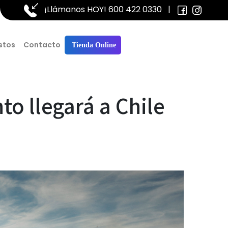
¡Llámanos HOY!
600 422 0330
|
stos
Contacto
Tienda Online
to llegará a Chile