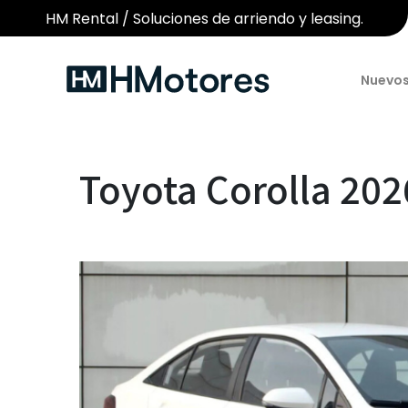
HM Rental / Soluciones de arriendo y leasing.
Nuevo
Toyota Corolla 20