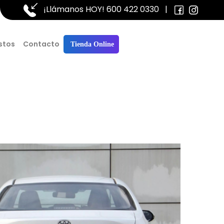
¡Llámanos HOY!
600 422 0330
|
stos
Contacto
Tienda Online