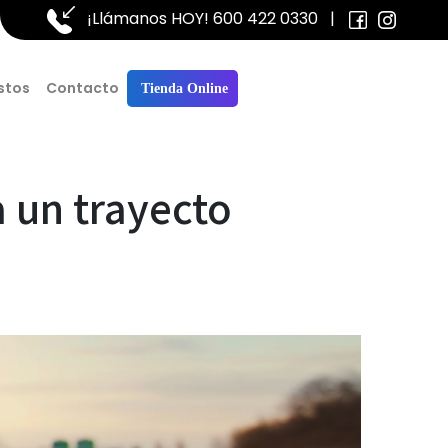
¡Llámanos HOY!
600 422 0330
|
stos
Contacto
Tienda Online
a un trayecto