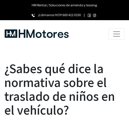
HM Rental / Soluciones de arriendo y leasing.
¡Llámanos HOY!
600 422 0330
|
¿Sabes qué dice la
normativa sobre el
traslado de niños en
el vehículo?