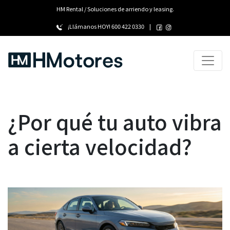
HM Rental / Soluciones de arriendo y leasing.
¡Llámanos HOY!
600 422 0330
|
¿Por qué tu auto vibra
a cierta velocidad?