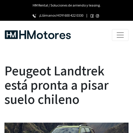
HM Rental / Soluciones de arriendo y leasing.
¡Llámanos HOY!
600 422 0330
|
Peugeot Landtrek
está pronta a pisar
suelo chileno