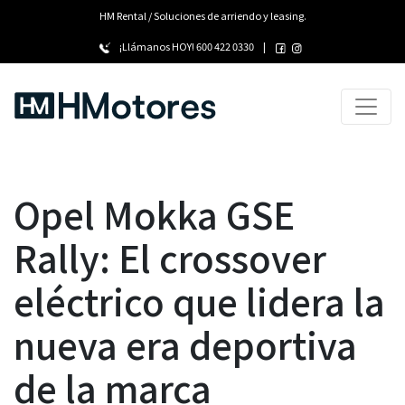
HM Rental / Soluciones de arriendo y leasing.
¡Llámanos HOY!
600 422 0330
|
Opel Mokka GSE
Rally: El crossover
eléctrico que lidera la
nueva era deportiva
de la marca