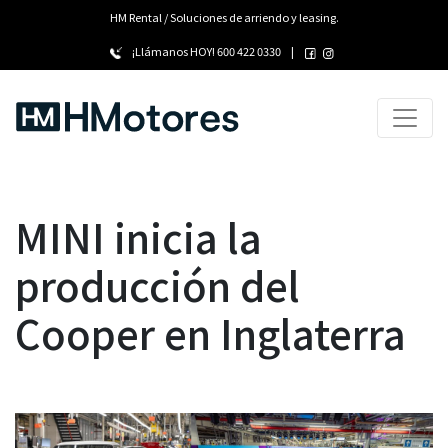
HM Rental / Soluciones de arriendo y leasing.
¡Llámanos HOY!
600 422 0330
|
MINI inicia la
producción del
Cooper en Inglaterra