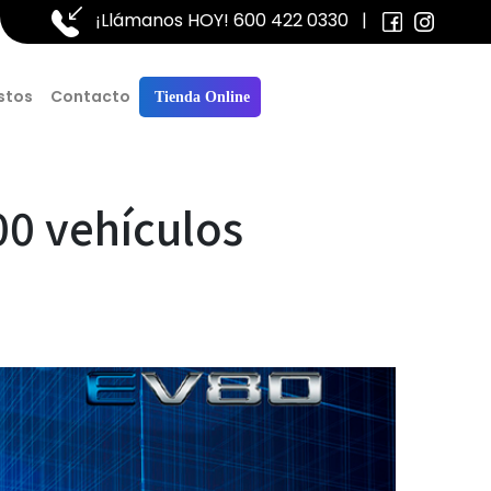
¡Llámanos HOY!
600 422 0330
|
stos
Contacto
Tienda Online
00 vehículos