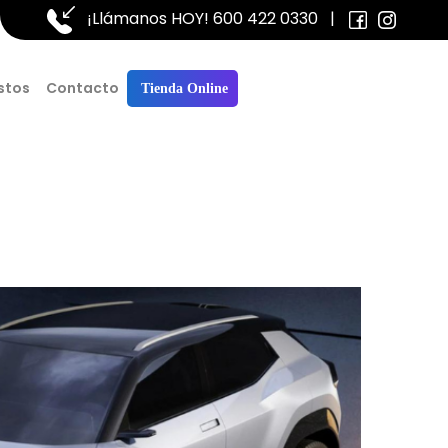
¡Llámanos HOY!
600 422 0330
|
stos
Contacto
Tienda Online