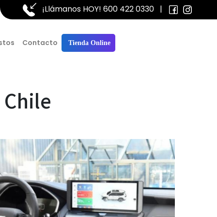
¡Llámanos HOY!
600 422 0330
|
stos
Contacto
Tienda Online
 Chile