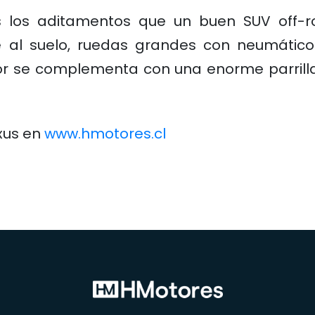
s los aditamentos que un buen SUV off-r
 al suelo, ruedas grandes con neumáticos
or se complementa con una enorme parrilla f
xus en
www.hmotores.cl