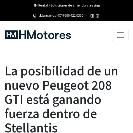
HM Rental / Soluciones de arriendo y leasing.
¡Llámanos HOY!
600 422 0330
|
La posibilidad de un
nuevo Peugeot 208
GTI está ganando
fuerza dentro de
Stellantis