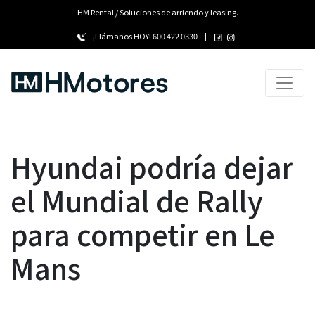
HM Rental / Soluciones de arriendo y leasing.
¡Llámanos HOY!
600 422 0330
|
Hyundai podría dejar
el Mundial de Rally
para competir en Le
Mans