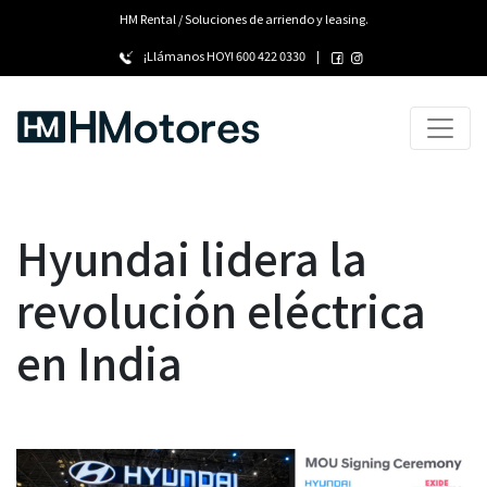
HM Rental / Soluciones de arriendo y leasing.
¡Llámanos HOY!
600 422 0330
|
Hyundai lidera la
revolución eléctrica
en India