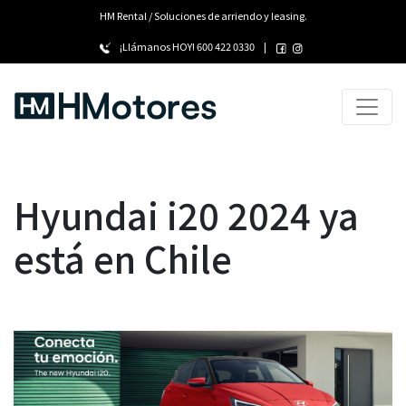
HM Rental / Soluciones de arriendo y leasing.
¡Llámanos HOY!
600 422 0330
|
Hyundai i20 2024 ya
está en Chile