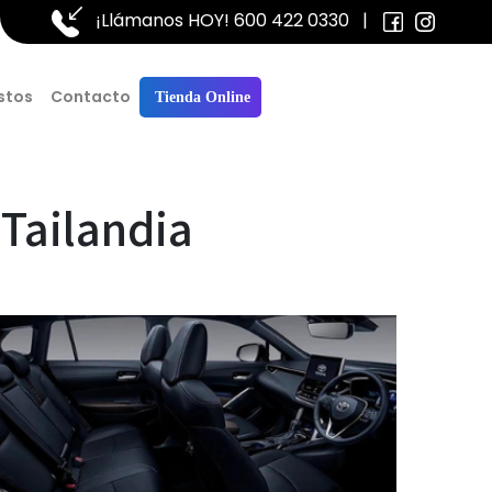
¡Llámanos HOY!
600 422 0330
|
stos
Contacto
Tienda Online
 Tailandia