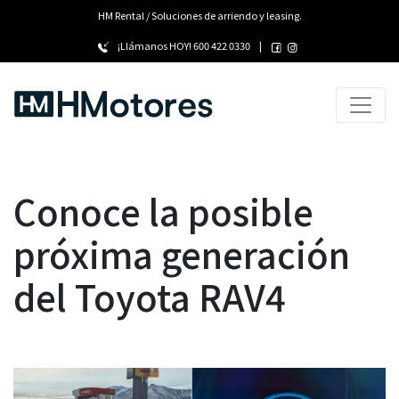
HM Rental / Soluciones de arriendo y leasing.
¡Llámanos HOY!
600 422 0330
|
Conoce la posible
próxima generación
del Toyota RAV4