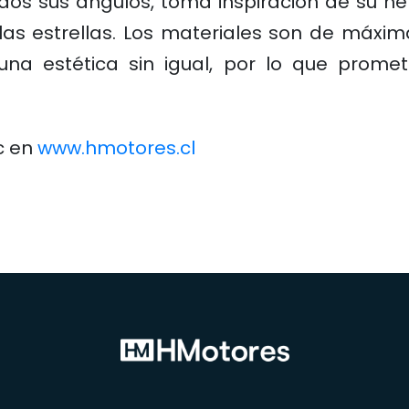
dos sus ángulos, toma inspiración de su 
las estrellas.
Los materiales son de máxima
na estética sin igual, por lo que prome
c en
www.hmotores.cl