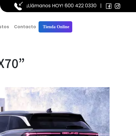
¡Llámanos HOY!
600 422 0330
|
stos
Contacto
Tienda Online
 X70”