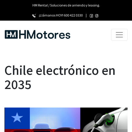
HM Rental / Soluciones de arriendo y leasing.
¡Llámanos HOY!
600 422 0330
|
Chile electrónico en
2035