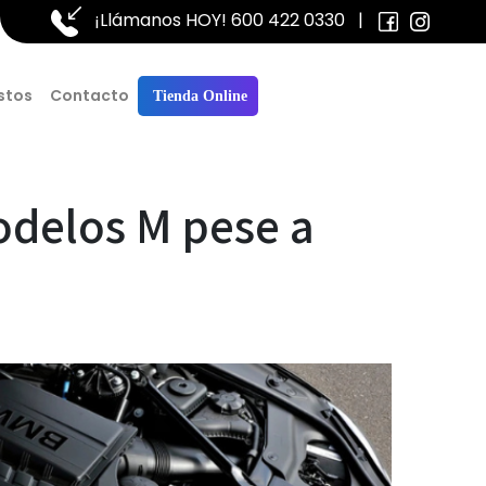
¡Llámanos HOY!
600 422 0330
|
stos
Contacto
Tienda Online
delos M pese a