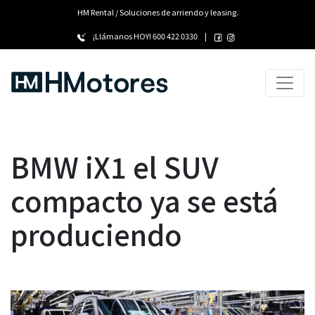
HM Rental / Soluciones de arriendo y leasing.
¡Llámanos HOY!
600 422 0330
|
BMW iX1 el SUV
compacto ya se está
produciendo