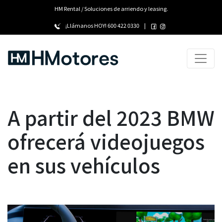
HM Rental / Soluciones de arriendo y leasing.
¡Llámanos HOY!
600 422 0330
|
A partir del 2023 BMW
ofrecerá videojuegos
en sus vehículos