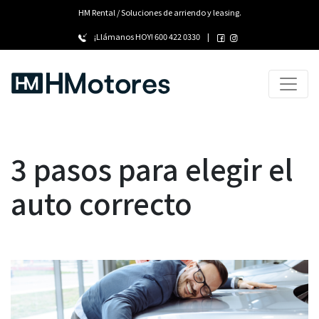
HM Rental / Soluciones de arriendo y leasing.
¡Llámanos HOY!
600 422 0330
|
3 pasos para elegir el
auto correcto