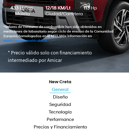
433 Lt
Cap.
12/18 KM/Lt
113
Hp
Maleta
Ciudad/Carretera
*Valores de consumo de combustible han sido obtenidos en
mediciones de laboratorio según ciclo de ensayo de la Comunidad
Europea, homologadas en el MTT. Más información en
www.consumovehicular.cl
* Precio válido solo con financiamiento
intermediado por Amicar
New Creta
General
Diseño
Seguridad
Tecnología
Performance
Precios y Financiamiento