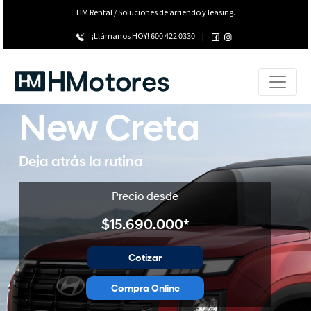
HM Rental / Soluciones de arriendo y leasing.
¡Llámanos HOY!
600 422 0330
|
New Creta
Deja atrás la rutina
Precio desde
$15.690.000*
Cotizar
Compra Online