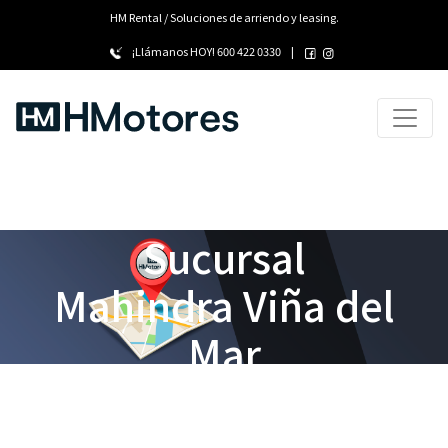
HM Rental / Soluciones de arriendo y leasing.
¡Llámanos HOY!
600 422 0330
|
Sucursal
Mahindra Viña del
Mar