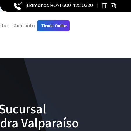
¡Llámanos HOY!
600 422 0330
|
stos
Contacto
Tienda Online
Sucursal
dra Valparaíso