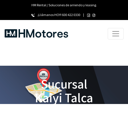
HM Rental / Soluciones de arriendo y leasing.
¡Llámanos HOY!
600 422 0330
|
Sucursal
Kaiyi Talca