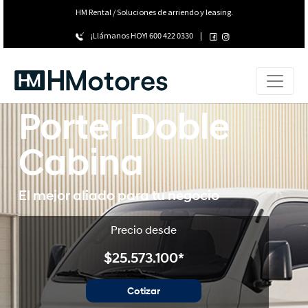
HM Rental / Soluciones de arriendo y leasing.
¡Llámanos HOY!
600 422 0330
|
Porter Doble
Cabina
El mejor aliado para tu negocio
Precio desde
$25.573.100*
Cotizar