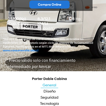
Compra Online
1700(Kg)
8.3/12.1
128
Hp
Cap. Carga
KM/Lt
Cap. Maleta
Ciudad/Carretera
*Valores de consumo de combustible han sido obtenidos en
mediciones de laboratorio según ciclo de ensayo de la Comunidad
Europea, homologadas en el MTT. Más información en
www.consumovehicular.cl
* Precio válido solo con financiamiento
intermediado por Amicar
Porter Doble Cabina
General
Diseño
Seguridad
Tecnología