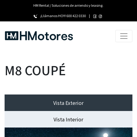
HM Rental / Soluciones de arriendo y leasing.
¡Llámanos HOY!
600 422 0330
|
M8 COUPÉ
Vista Exterior
Vista Interior