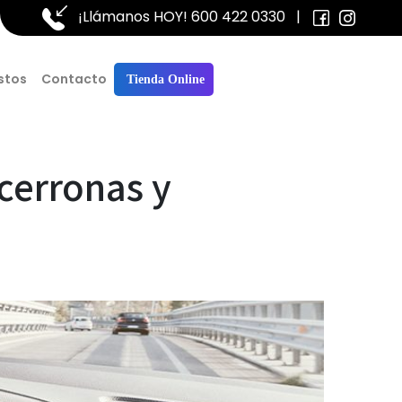
¡Llámanos HOY!
600 422 0330
|
stos
Contacto
Tienda Online
cerronas y